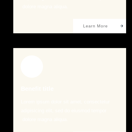
dolore magna aliqua.
Learn More
Benefit title
Lorem ipsum dolor sit amet, consectetur
adipisicing elit, sed do eiusmod tempor
dolore magna aliqua.