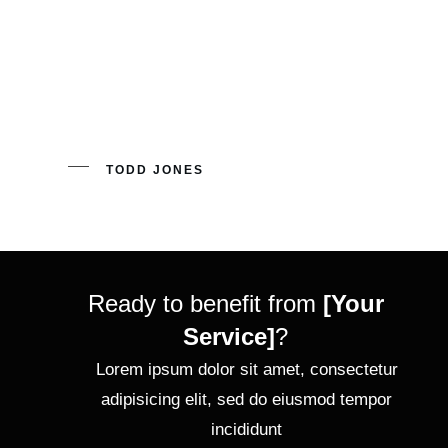
Lorem ipsum dolor sit amet, consectetur
adipisicing elit, sed do eiusmod tempor incididunt
ut labore et dolore magna aliqua. Ut enim ad
minim veniam, quis nostrud exercitation ullamco
laboris nisi ut aliquip ex ea commodo consequat.
TODD JONES
Ready to benefit from
[Your
Service]
?
Lorem ipsum dolor sit amet, consectetur
adipisicing elit, sed do eiusmod tempor
incididunt