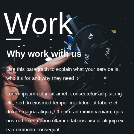
Work
Why work with us
Use this paragraph to explain what your service is,
who it's for and why they need it
Lorem ipsum dolor sit amet, consectetur adipisicing
elit, sed do eiusmod tempor incididunt ut labore et
dolore magna aliqua. Ut enim ad minim veniam, quis
nostrud exercitation ullamco laboris nisi ut aliquip ex
ea commodo consequat.