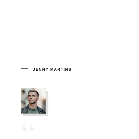
adipisicing elit, sed do eiusmod tempor incididunt
ut labore et dolore magna aliqua. Ut enim ad
minim veniam, quis nostrud exercitation ullamco
laboris nisi ut aliquip ex ea commodo consequat.
Duis aute irure dolor in reprehenderit in voluptate
velit esse cillum dolore eu fugiat nulla pariatur.
JENNY MARTINS
“