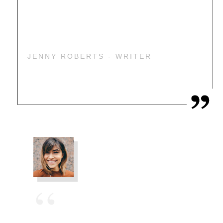
dolore eu fugiat nulla pariatur. Excepteur sint
occaecat cupidatat non proident, sunt in culpa
qui officia deserunt mollit.
JENNY ROBERTS - WRITER
“
Lorem ipsum dolor sit amet, consectetur